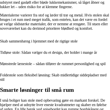
udstyret med gasløft eller bløde lukkemekanismer, så låget åbner og
lukker let – uden risiko for at klemme fingrene.
Materialerne varierer fra stof og læder til træ og metal. Hvis stolen skal
bruges i et rum med meget trafik, som entréen, kan det være en fordel
at vælge slidstærke materialer, der er nemme at rengøre. Til stuen eller
soveværelset kan du derimod prioritere blødhed og komfort.
Skab sammenhæng i hjemmet med de rigtige stole
Tidløse stole: Sådan vælger du et design, der holder i mange år
Mønstrede lænestole – sådan tilfører de rummet personlighed og spil
Foldestole som fleksibel løsning: Skab midlertidige siddepladser med
stil
Smarte løsninger til små rum
I små boliger kan stole med opbevaring gøre en markant forskel. De
hjælper med at udnytte hver eneste kvadratmeter og skaber en følelse
af orden. En lille bænk ved spisebordet kan rumme bordskånere og