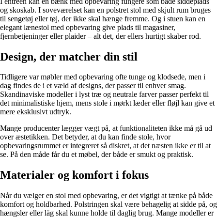
I entréen kan en bænk med opbevaring fungere som både siddeplads
og skoskab. I soveværelset kan en polstret stol med skjult rum bruges
til sengetøj eller tøj, der ikke skal hænge fremme. Og i stuen kan en
elegant lænestol med opbevaring give plads til magasiner,
fjernbetjeninger eller plaider – alt det, der ellers hurtigt skaber rod.
Design, der matcher din stil
Tidligere var møbler med opbevaring ofte tunge og klodsede, men i
dag findes de i et væld af designs, der passer til enhver smag.
Skandinaviske modeller i lyst træ og neutrale farver passer perfekt til
det minimalistiske hjem, mens stole i mørkt læder eller fløjl kan give et
mere eksklusivt udtryk.
Mange producenter lægger vægt på, at funktionaliteten ikke må gå ud
over æstetikken. Det betyder, at du kan finde stole, hvor
opbevaringsrummet er integreret så diskret, at det næsten ikke er til at
se. På den måde får du et møbel, der både er smukt og praktisk.
Materialer og komfort i fokus
Når du vælger en stol med opbevaring, er det vigtigt at tænke på både
komfort og holdbarhed. Polstringen skal være behagelig at sidde på, og
hængsler eller låg skal kunne holde til daglig brug. Mange modeller er