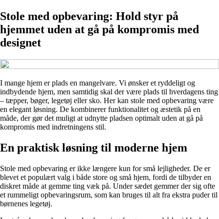
Stole med opbevaring: Hold styr på
hjemmet uden at gå på kompromis med
designet
I mange hjem er plads en mangelvare. Vi ønsker et ryddeligt og
indbydende hjem, men samtidig skal der være plads til hverdagens ting
– tæpper, bøger, legetøj eller sko. Her kan stole med opbevaring være
en elegant løsning. De kombinerer funktionalitet og æstetik på en
måde, der gør det muligt at udnytte pladsen optimalt uden at gå på
kompromis med indretningens stil.
En praktisk løsning til moderne hjem
Stole med opbevaring er ikke længere kun for små lejligheder. De er
blevet et populært valg i både store og små hjem, fordi de tilbyder en
diskret måde at gemme ting væk på. Under sædet gemmer der sig ofte
et rummeligt opbevaringsrum, som kan bruges til alt fra ekstra puder til
børnenes legetøj.